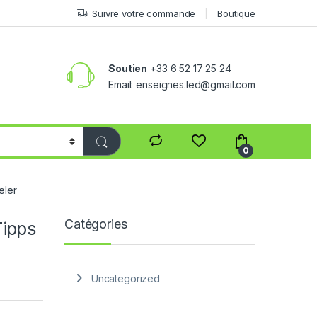
Suivre votre commande
Boutique
Soutien
+33 6 52 17 25 24
Email: enseignes.led@gmail.com
0
eler
Catégories
Tipps
Uncategorized