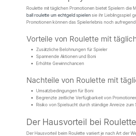
Roulette mit täglichen Promotionen bietet Spielern di
ball roulette um echtgeld spielen
sie ihr Lieblingsspiel
Promotionen können das Spielerlebnis noch aufregende
Vorteile von Roulette mit tägli
Zusätzliche Belohnungen für Spieler
Spannende Aktionen und Boni
Erhöhte Gewinnchancen
Nachteile von Roulette mit täg
Umsatzbedingungen für Boni
Begrenzte zeitliche Verfügbarkeit von Promotione
Risiko von Spielsucht durch ständige Anreize zum 
Der Hausvorteil bei Roulett
Der Hausvorteil beim Roulette variiert je nach Art der W