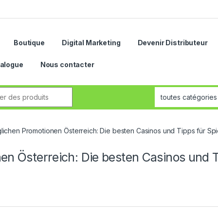
Boutique
Digital Marketing
Devenir Distributeur
alogue
Nous contacter
äglichen Promotionen Österreich: Die besten Casinos und Tipps für Spi
nen Österreich: Die besten Casinos und 