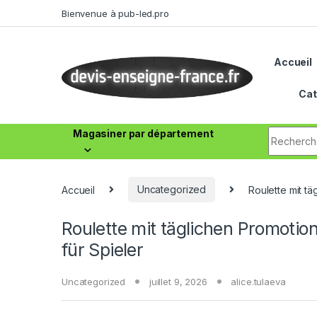
Bienvenue à pub-led.pro
Accueil
Cat
Magasiner par département
Accueil
Uncategorized
Roulette mit t
Roulette mit täglichen Promotio
für Spieler
Uncategorized
juillet 9, 2026
alice.tulaeva