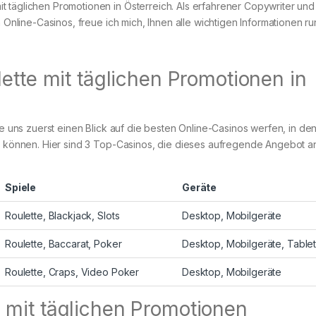
 täglichen Promotionen in Österreich. Als erfahrener Copywriter und
n Online-Casinos, freue ich mich, Ihnen alle wichtigen Informationen r
ette mit täglichen Promotionen in
Sie uns zuerst einen Blick auf die besten Online-Casinos werfen, in de
en können. Hier sind 3 Top-Casinos, die dieses aufregende Angebot a
Spiele
Geräte
Roulette, Blackjack, Slots
Desktop, Mobilgeräte
Roulette, Baccarat, Poker
Desktop, Mobilgeräte, Table
Roulette, Craps, Video Poker
Desktop, Mobilgeräte
 mit täglichen Promotionen