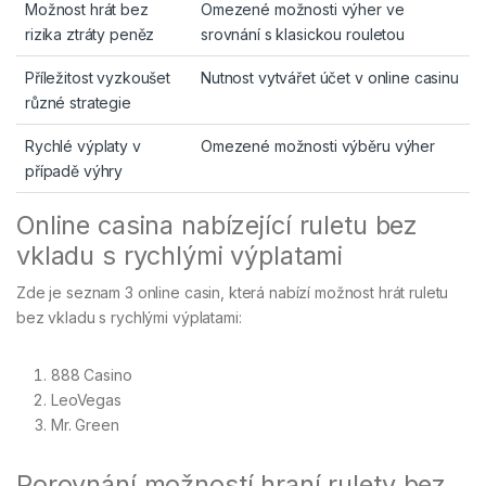
Možnost hrát bez
Omezené možnosti výher ve
rizika ztráty peněz
srovnání s klasickou rouletou
Příležitost vyzkoušet
Nutnost vytvářet účet v online casinu
různé strategie
Rychlé výplaty v
Omezené možnosti výběru výher
případě výhry
Online casina nabízející ruletu bez
vkladu s rychlými výplatami
Zde je seznam 3 online casin, která nabízí možnost hrát ruletu
bez vkladu s rychlými výplatami:
888 Casino
LeoVegas
Mr. Green
Porovnání možností hraní rulety bez