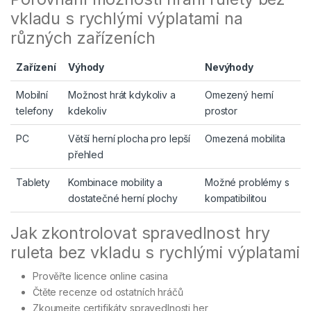
vkladu s rychlými výplatami na
různých zařízeních
Zařízení
Výhody
Nevýhody
Mobilní
Možnost hrát kdykoliv a
Omezený herní
telefony
kdekoliv
prostor
PC
Větší herní plocha pro lepší
Omezená mobilita
přehled
Tablety
Kombinace mobility a
Možné problémy s
dostatečné herní plochy
kompatibilitou
Jak zkontrolovat spravedlnost hry
ruleta bez vkladu s rychlými výplatami
Prověřte licence online casina
Čtěte recenze od ostatních hráčů
Zkoumejte certifikáty spravedlnosti her