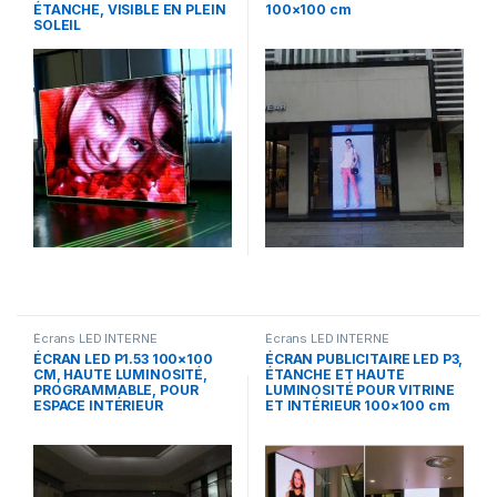
ÉTANCHE, VISIBLE EN PLEIN
100×100 cm
SOLEIL
Écrans LED INTERNE
Écrans LED INTERNE
ÉCRAN LED P1.53 100×100
ÉCRAN PUBLICITAIRE LED P3,
CM, HAUTE LUMINOSITÉ,
ÉTANCHE ET HAUTE
PROGRAMMABLE, POUR
LUMINOSITÉ POUR VITRINE
ESPACE INTÉRIEUR
ET INTÉRIEUR 100×100 cm