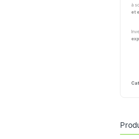
à s
et 
Inv
exp
Cat
Produ