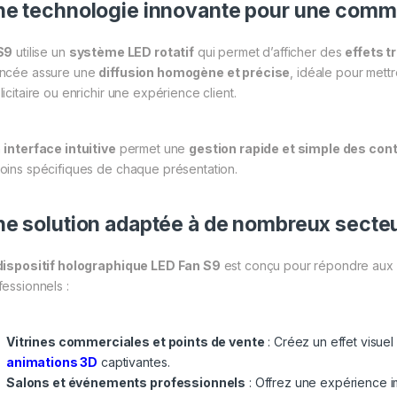
e technologie innovante pour une commu
S9
utilise un
système LED rotatif
qui permet d’afficher des
effets t
ncée assure une
diffusion homogène et précise
, idéale pour met
icitaire ou enrichir une expérience client.
n
interface intuitive
permet une
gestion rapide et simple des con
oins spécifiques de chaque présentation.
e solution adaptée à de nombreux secte
dispositif holographique LED Fan S9
est conçu pour répondre aux 
fessionnels :
Vitrines commerciales et points de vente
: Créez un effet visuel
animations 3D
captivantes.
Salons et événements professionnels
: Offrez une expérience i