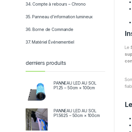
34. Compte à rebours – Chrono
35. Panneau d’information lumineux
36. Borne de Commande
In
37. Matériel Événementiel
Le
sup
co
derniers produits
So
PANNEAU LED AU SOL
fiab
P1.25 – 50cm × 100cm
Le
PANNEAU LED AU SOL
P1.5625 – 50cm × 100cm