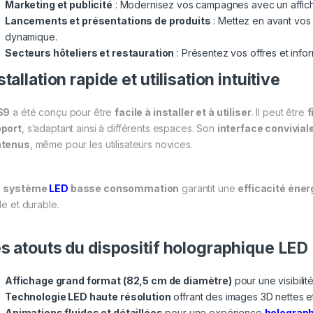
Marketing et publicité
: Modernisez vos campagnes avec un afficha
Lancements et présentations de produits
: Mettez en avant vos 
dynamique.
Secteurs hôteliers et restauration
: Présentez vos offres et info
stallation rapide et utilisation intuitive
S9
a été conçu pour être
facile à installer et à utiliser
. Il peut être
f
port
, s’adaptant ainsi à différents espaces. Son
interface convivial
ntenus
, même pour les utilisateurs novices.
n
système
LED
basse consommation
garantit une
efficacité éne
le et durable.
s atouts du dispositif holographique LED
Affichage grand format (82,5 cm de diamètre)
pour une visibilit
Technologie LED haute résolution
offrant des images 3D nettes e
Animations fluides et détaillées
pour une expérience
holograp