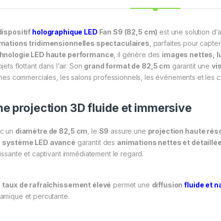
dispositif
holographique LED
Fan S9 (82,5 cm)
est une solution d’
mations tridimensionnelles spectaculaires
, parfaites pour capter
hnologie LED haute performance
, il génère des
images nettes, l
jets flottant dans l’air. Son
grand format de 82,5 cm
garantit une
vi
rines commerciales, les salons professionnels, les événements et les
e projection 3D fluide et immersive
c un
diamètre de 82,5 cm
, le
S9
assure une
projection haute rés
n
système LED avancé
garantit des
animations nettes et détaillé
sissante et captivant immédiatement le regard.
n
taux de rafraîchissement élevé
permet une
diffusion
fluide et n
amique et percutante.