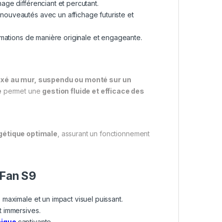
ge différenciant et percutant.
nouveautés avec un affichage futuriste et
rmations de manière originale et engageante.
ixé au mur, suspendu ou monté sur un
e
permet une
gestion fluide et efficace des
rgétique optimale
, assurant un fonctionnement
 Fan S9
é maximale et un impact visuel puissant.
t immersives.
hique
captivante.