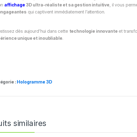
on
affichage
3D ultra-réaliste et sa gestion intuitive
, il vous per
engageantes
qui captivent immédiatement l’attention.
estissez dès aujourd’hui dans cette
technologie innovante
et transf
érience unique et inoubliable
.
égorie :
Hologramme 3D
its similaires